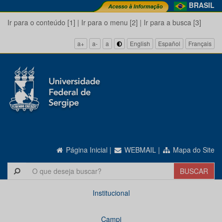
BRASIL
Ir para o conteúdo [1]
|
Ir para o menu [2]
|
Ir para a busca [3]
a+
a-
a
English
Español
Français
Página Inicial
|
WEBMAIL
|
Mapa do Site
Institucional
Campi